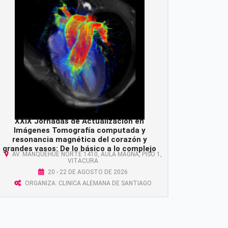
XXIX Jornadas de Actualización en
Imágenes Tomografía computada y
resonancia magnética del corazón y
grandes vasos: De lo básico a lo complejo
AV. MANQUEHUE NORTE 1410, AULA MAGNA, PISO 1,
VITACURA
20 - 22 DE AGOSTO DE 2026
ORGANIZA: CLINICA ALEMANA DE SANTIAGO